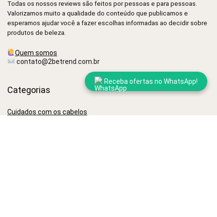
Todas os nossos reviews são feitos por pessoas e para pessoas.
Valorizamos muito a qualidade do conteúdo que publicamos e
esperamos ajudar você a fazer escolhas informadas ao decidir sobre
produtos de beleza.
Quem somos
contato@2betrend.com.br
Receba ofertas no WhatsApp!
Categorias
Cuidados com os cabelos
Cuidados com a pele
Mais populares
Melhor secador de cabelo profissional
Melhores óleos capilares
Melhor shampoo anticaspa
Melhor shampoo antiqueda