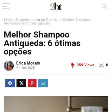
Início
»
Cuidados com os Cabelos
»
Melhor Shampoo
Antiqueda: 6 ótimas opções
Melhor Shampoo
Antiqueda: 6 ótimas
opções
Érica Morais
359
Views
0
7 maio, 2025