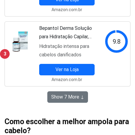
Amazon.com.br
Bepantol Derma Solução
para Hidratação Capilar,
9.8
Restauradora, 50ml
Hidratação intensa para
3
cabelos danificados
Ver na Loja
Amazon.com.br
Show 7 More ↓
Como escolher a melhor ampola para
cabelo?