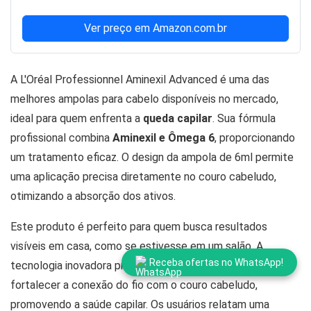
Ver preço em Amazon.com.br
A L'Oréal Professionnel Aminexil Advanced é uma das
melhores ampolas para cabelo disponíveis no mercado,
ideal para quem enfrenta a
queda capilar
. Sua fórmula
profissional combina
Aminexil e Ômega 6
, proporcionando
um tratamento eficaz. O design da ampola de 6ml permite
uma aplicação precisa diretamente no couro cabeludo,
otimizando a absorção dos ativos.
Este produto é perfeito para quem busca resultados
visíveis em casa, como se estivesse em um salão. A
Receba ofertas no WhatsApp!
tecnologia inovadora presente na fórmula ajuda a
fortalecer a conexão do fio com o couro cabeludo,
promovendo a saúde capilar. Os usuários relatam uma