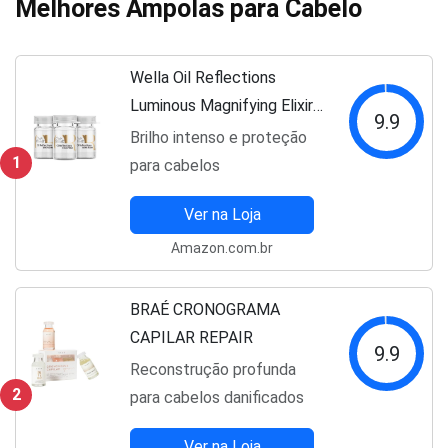
Melhores Ampolas para Cabelo
Wella Oil Reflections
Luminous Magnifying Elixir
9.9
Sérum - Ampola 3x6ml
Brilho intenso e proteção
1
para cabelos
Ver na Loja
Amazon.com.br
BRAÉ CRONOGRAMA
CAPILAR REPAIR
9.9
Reconstrução profunda
2
para cabelos danificados
Ver na Loja