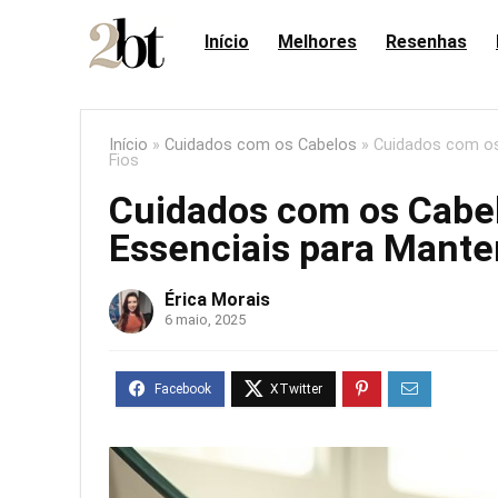
Início
Melhores
Resenhas
Início
»
Cuidados com os Cabelos
»
Cuidados com os
Fios
Cuidados com os Cabel
Essenciais para Manter
Érica Morais
6 maio, 2025