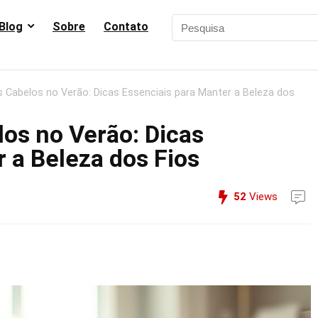
Blog
Sobre
Contato
 Cabelos no Verão: Dicas Essenciais para Manter a Beleza dos
os no Verão: Dicas
 a Beleza dos Fios
52
Views