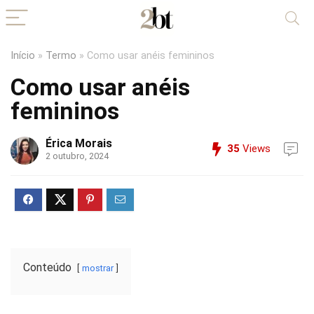
Início
»
Termo
»
Como usar anéis femininos
Como usar anéis
femininos
Érica Morais
35
Views
2 outubro, 2024
Conteúdo
mostrar