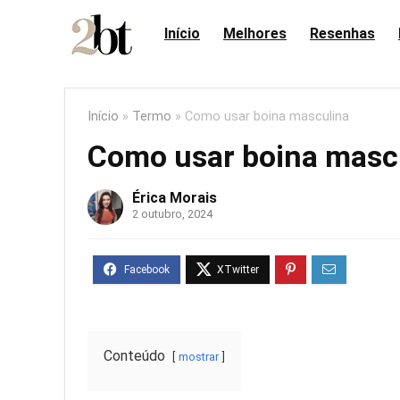
Início
Melhores
Resenhas
Início
»
Termo
»
Como usar boina masculina
Como usar boina masc
Érica Morais
2 outubro, 2024
Conteúdo
mostrar