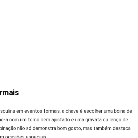
ormais
culina em eventos formais, a chave é escolher uma boina de
ine-a com um terno bem ajustado e uma gravata ou lenço de
mbinação não só demonstra bom gosto, mas também destaca
em ocasiões especiais.