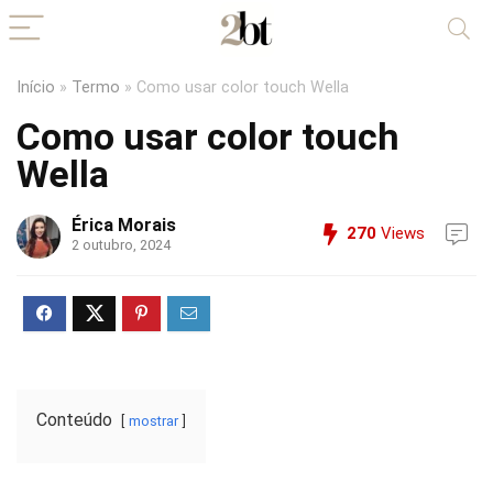
Início
»
Termo
»
Como usar color touch Wella
Como usar color touch
Wella
Érica Morais
270
Views
2 outubro, 2024
Conteúdo
mostrar