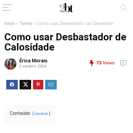
Início
»
Termo
»
Como usar Desbastador de Calosidade
Como usar Desbastador de
Calosidade
Érica Morais
73
Views
2 outubro, 2024
Conteúdo
mostrar