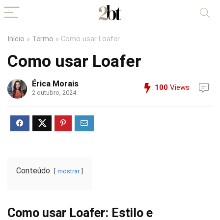
Início
»
Termo
»
Como usar Loafer
Como usar Loafer
Érica Morais
100
Views
2 outubro, 2024
Conteúdo
mostrar
Como usar Loafer: Estilo e