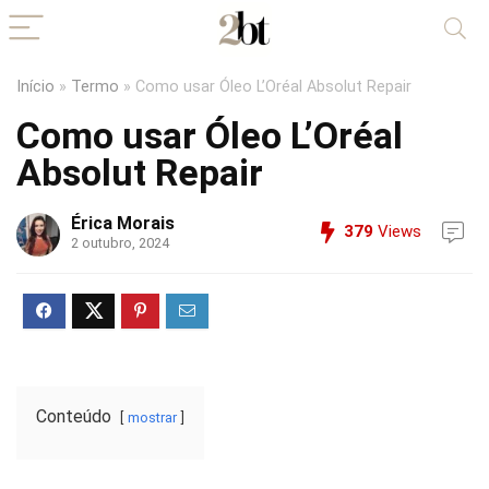
Início
»
Termo
»
Como usar Óleo L’Oréal Absolut Repair
Como usar Óleo L’Oréal
Absolut Repair
Érica Morais
379
Views
2 outubro, 2024
Conteúdo
mostrar