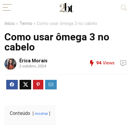
Início
»
Termo
»
Como usar ômega 3 no cabelo
Como usar ômega 3 no
cabelo
Érica Morais
94
Views
2 outubro, 2024
Conteúdo
mostrar