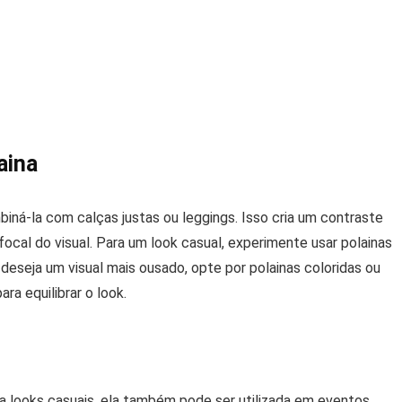
aina
iná-la com calças justas ou leggings. Isso cria um contraste
ocal do visual. Para um look casual, experimente usar polainas
deseja um visual mais ousado, opte por polainas coloridas ou
a equilibrar o look.
a looks casuais, ela também pode ser utilizada em eventos