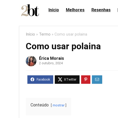
Início
Melhores
Resenhas
Início
»
Termo
»
Como usar polaina
Como usar polaina
Érica Morais
2 outubro, 2024
Conteúdo
mostrar