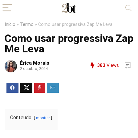
Início
»
Termo
»
Como usar progressiva Zap Me Leva
Como usar progressiva Zap
Me Leva
Érica Morais
383
Views
2 outubro, 2024
Conteúdo
mostrar