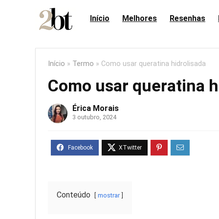
Início
Melhores
Resenhas
Início
»
Termo
»
Como usar queratina hidrolisada
Como usar queratina h
Érica Morais
3 outubro, 2024
Conteúdo
mostrar