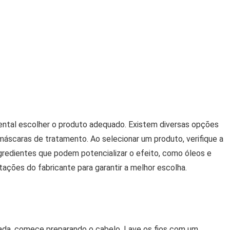
amental escolher o produto adequado. Existem diversas opções
scaras de tratamento. Ao selecionar um produto, verifique a
ngredientes que podem potencializar o efeito, como óleos e
tações do fabricante para garantir a melhor escolha.
sada, comece preparando o cabelo. Lave os fios com um