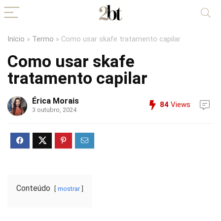
Início
»
Termo
»
Como usar skafe tratamento capilar
Como usar skafe
tratamento capilar
Érica Morais
84
Views
3 outubro, 2024
Conteúdo
mostrar