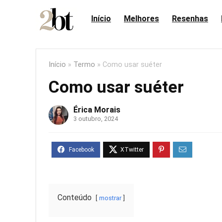
Início
Melhores
Resenhas
Início
»
Termo
»
Como usar suéter
Como usar suéter
Érica Morais
3 outubro, 2024
Conteúdo
mostrar