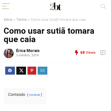
Início
»
Termo
»
Como usar sutiã tomara que caia
Como usar sutiã tomara
que caia
Érica Morais
68
Views
3 outubro, 2024
Conteúdo
mostrar