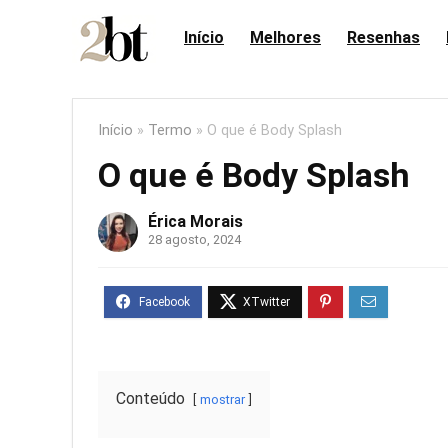
Início
Melhores
Resenhas
Início
»
Termo
»
O que é Body Splash
O que é Body Splash
Érica Morais
28 agosto, 2024
Conteúdo
mostrar