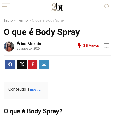
Início
»
Termo
»
O que é Body Spray
O que é Body Spray
Érica Morais
35
Views
29 agosto, 2024
Conteúdo
mostrar
O que é Body Spray?