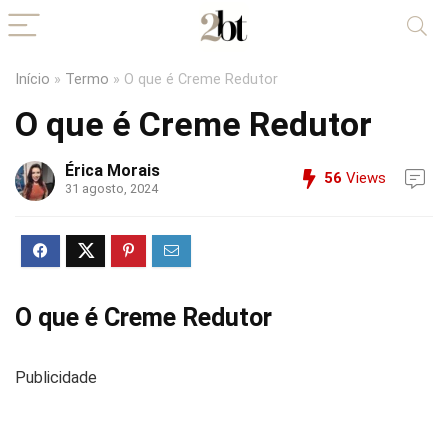
Início
»
Termo
»
O que é Creme Redutor
O que é Creme Redutor
Érica Morais
56
Views
31 agosto, 2024
O que é Creme Redutor
Publicidade