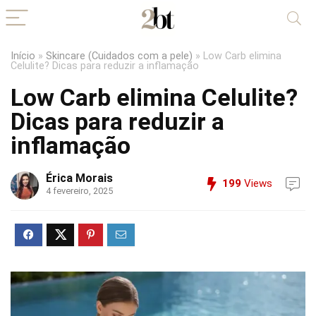
Início
»
Skincare (Cuidados com a pele)
»
Low Carb elimina
Celulite? Dicas para reduzir a inflamação
Low Carb elimina Celulite?
Dicas para reduzir a
inflamação
Érica Morais
199
Views
4 fevereiro, 2025