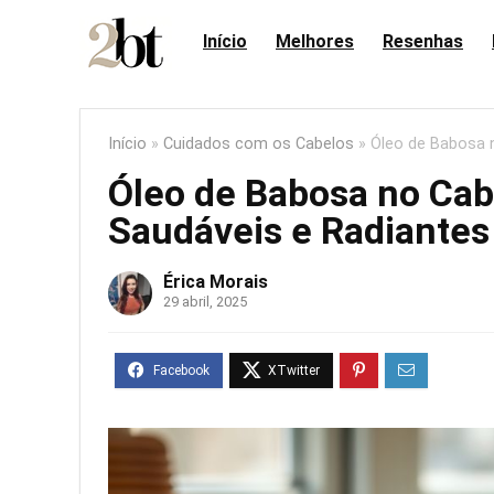
Início
Melhores
Resenhas
Início
»
Cuidados com os Cabelos
»
Óleo de Babosa n
Óleo de Babosa no Cab
Saudáveis e Radiantes
Érica Morais
29 abril, 2025