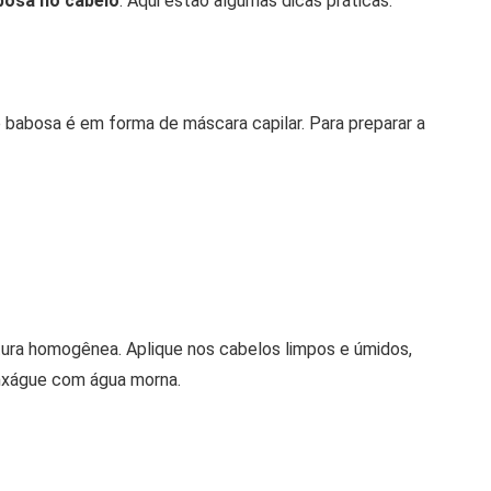
bosa no cabelo
. Aqui estão algumas dicas práticas:
 babosa é em forma de máscara capilar. Para preparar a
tura homogênea. Aplique nos cabelos limpos e úmidos,
nxágue com água morna.