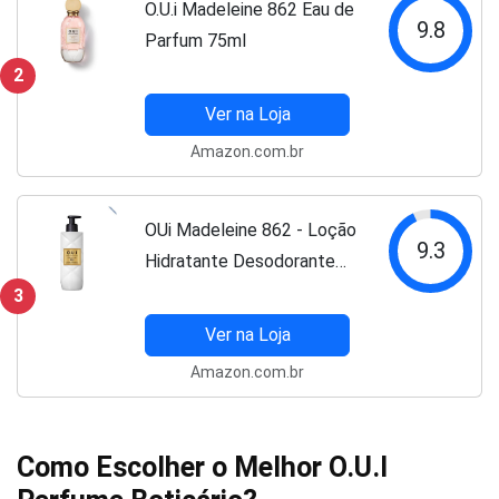
O.U.i Madeleine 862 Eau de
9.8
Parfum 75ml
2
Ver na Loja
Amazon.com.br
OUi Madeleine 862 - Loção
9.3
Hidratante Desodorante
Corporal 400ml
3
Ver na Loja
Amazon.com.br
Como Escolher o Melhor O.U.I