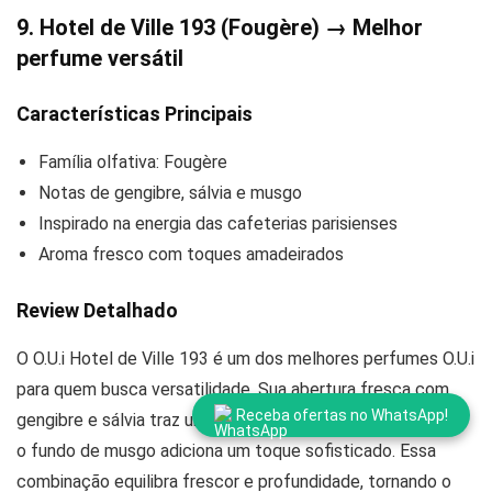
9. Hotel de Ville 193 (Fougère) → Melhor
perfume versátil
Características Principais
Família olfativa: Fougère
Notas de gengibre, sálvia e musgo
Inspirado na energia das cafeterias parisienses
Aroma fresco com toques amadeirados
Review Detalhado
O O.U.i Hotel de Ville 193 é um dos melhores perfumes O.U.i
para quem busca versatilidade. Sua abertura fresca com
Receba ofertas no WhatsApp!
gengibre e sálvia traz uma sensação revigorante, enquanto
o fundo de musgo adiciona um toque sofisticado. Essa
combinação equilibra frescor e profundidade, tornando o