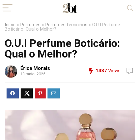
Início
»
Perfumes
»
Perfumes femininos
»
O.U.I Perfume
Boticário: Qual o Melhor?
O.U.I Perfume Boticário:
Qual o Melhor?
Érica Morais
1487
Views
13 maio, 2025