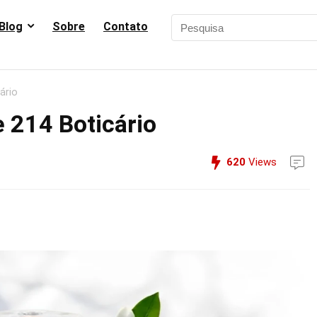
Blog
Sobre
Contato
ário
 214 Boticário
620
Views