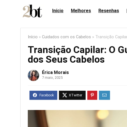
Início
Melhores
Resenhas
Início
»
Cuidados com os Cabelos
»
Transição Capila
Transição Capilar: O G
dos Seus Cabelos
Érica Morais
7 maio, 2025