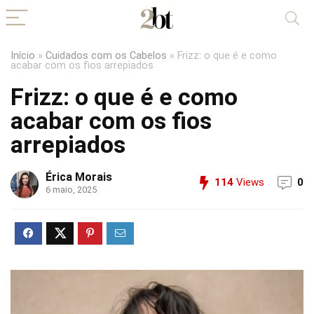
Início
»
Cuidados com os Cabelos
»
Frizz: o que é e como
acabar com os fios arrepiados
Frizz: o que é e como
acabar com os fios
arrepiados
Érica Morais
114
Views
0
6 maio, 2025