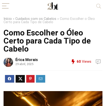
Início
»
Cuidados com os Cabelos
»
Como Escolher o Óleo
Certo para Cada Tipo de Cabelo
Como Escolher o Óleo
Certo para Cada Tipo de
Cabelo
Érica Morais
60
Views
29 abril, 2025