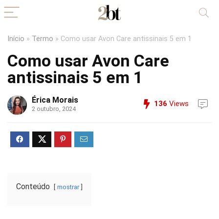
Início
»
Termo
»
Como usar Avon Care antissinais 5 em 1
Como usar Avon Care
antissinais 5 em 1
Érica Morais
136
Views
2 outubro, 2024
Conteúdo
mostrar