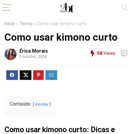
Início
»
Termo
»
Como usar kimono curto
Como usar kimono curto
Érica Morais
58
Views
2 outubro, 2024
Conteúdo
mostrar
Como usar kimono curto: Dicas e