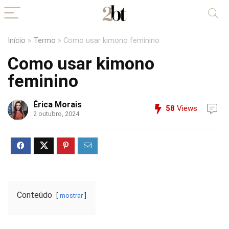
Início
»
Termo
»
Como usar kimono feminino
Como usar kimono
feminino
Érica Morais
58
Views
2 outubro, 2024
Conteúdo
mostrar