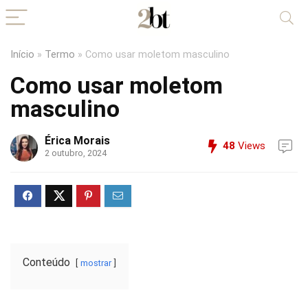
Início
»
Termo
»
Como usar moletom masculino
Como usar moletom
masculino
Érica Morais
48
Views
2 outubro, 2024
Conteúdo
mostrar