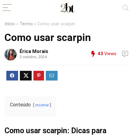
Início
»
Termo
»
Como usar scarpin
Como usar scarpin
Érica Morais
43
Views
3 outubro, 2024
Conteúdo
mostrar
Como usar scarpin: Dicas para