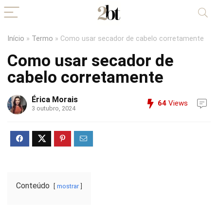
Início
»
Termo
»
Como usar secador de cabelo corretamente
Como usar secador de
cabelo corretamente
Érica Morais
64
Views
3 outubro, 2024
Conteúdo
mostrar