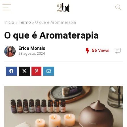
Início
»
Termo
»
O que é Aromaterapia
O que é Aromaterapia
Érica Morais
56
Views
28 agosto, 2024