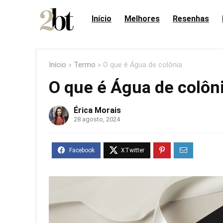
Início
Melhores
Resenhas
Início
»
Termo
»
O que é Água de colônia
O que é Água de colôn
Érica Morais
28 agosto, 2024