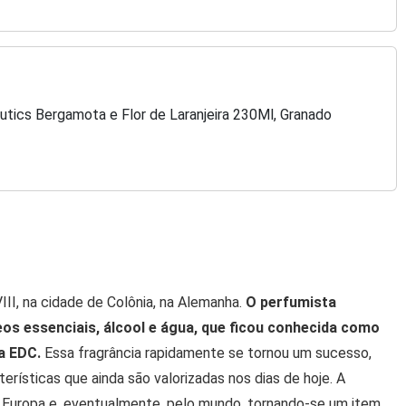
utics Bergamota e Flor de Laranjeira 230Ml, Granado
III, na cidade de Colônia, na Alemanha.
O perfumista
eos essenciais, álcool e água, que ficou conhecida como
a EDC.
Essa fragrância rapidamente se tornou um sucesso,
erísticas que ainda são valorizadas nos dias de hoje. A
a Europa e, eventualmente, pelo mundo, tornando-se um item