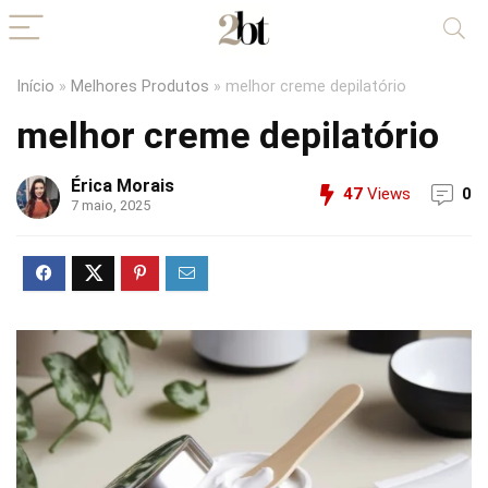
Início
»
Melhores Produtos
»
melhor creme depilatório
melhor creme depilatório
Érica Morais
47
Views
0
7 maio, 2025