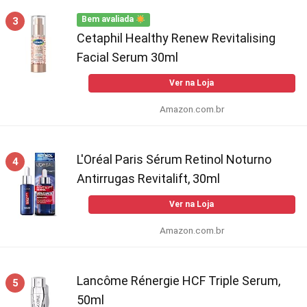
3
Bem avaliada
Cetaphil Healthy Renew Revitalising
Facial Serum 30ml
Ver na Loja
Amazon.com.br
L'Oréal Paris Sérum Retinol Noturno
4
Antirrugas Revitalift, 30ml
Ver na Loja
Amazon.com.br
Lancôme Rénergie HCF Triple Serum,
5
50ml