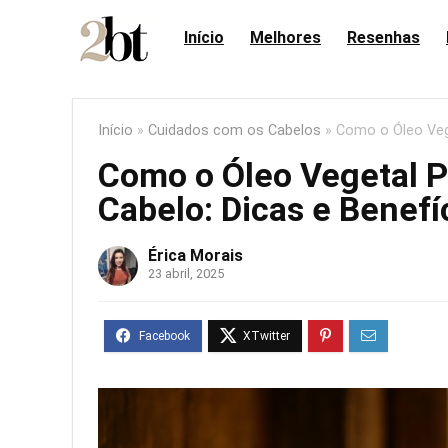
Início
Melhores
Resenhas
Início
»
Cuidados com os Cabelos
»
Como o Óleo Veg
Como o Óleo Vegetal 
Cabelo: Dicas e Benefí
Érica Morais
23 abril, 2025