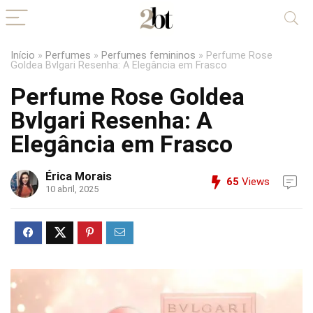
Início
»
Perfumes
»
Perfumes femininos
»
Perfume Rose
Goldea Bvlgari Resenha: A Elegância em Frasco
Perfume Rose Goldea
Bvlgari Resenha: A
Elegância em Frasco
Érica Morais
65
Views
10 abril, 2025