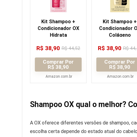
Kit Shampoo +
Kit Shampoo +
Condicionador OX
Condicionador 
Hidrata
Colágeno
R$
38,90
R$
38,90
R$
44,52
R$
44,
Comprar Por
Comprar Por
R$ 38,90
R$ 38,90
Amazon.com.br
Amazon.com.br
Shampoo OX qual o melhor? Com
A OX oferece diferentes versões de shampoo, cad
escolha certa depende do estado atual do cabelo