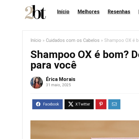
Início
Melhores
Resenhas
Início
»
Cuidados com os Cabelos
»
Shampoo OX é bo
Shampoo OX é bom? De
para você
Érica Morais
31 maio, 2025