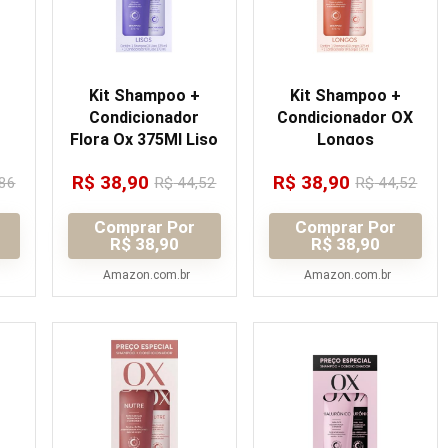
Kit Shampoo +
Kit Shampoo +
Condicionador
Condicionador OX
Flora Ox 375Ml Liso
Longos
R$
38,90
R$
38,90
86
R$
44,52
R$
44,52
Comprar Por
Comprar Por
R$ 38,90
R$ 38,90
Amazon.com.br
Amazon.com.br