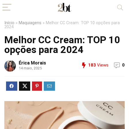
Início
»
Maquiagens
»
Melhor CC Cream: TOP 10 opções para
2024
Melhor CC Cream: TOP 10
opções para 2024
Érica Morais
183
Views
0
14 maio, 2025