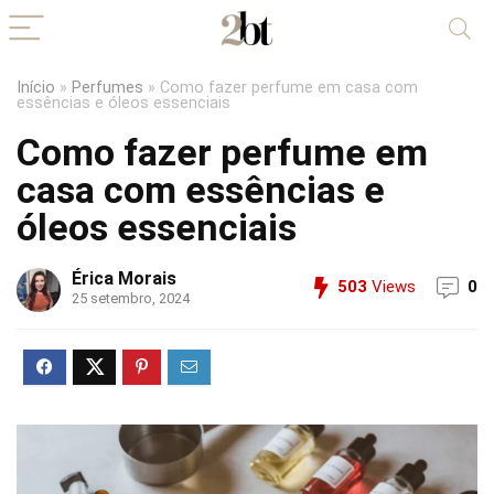
Início
»
Perfumes
»
Como fazer perfume em casa com
essências e óleos essenciais
Como fazer perfume em
casa com essências e
óleos essenciais
Érica Morais
503
Views
0
25 setembro, 2024