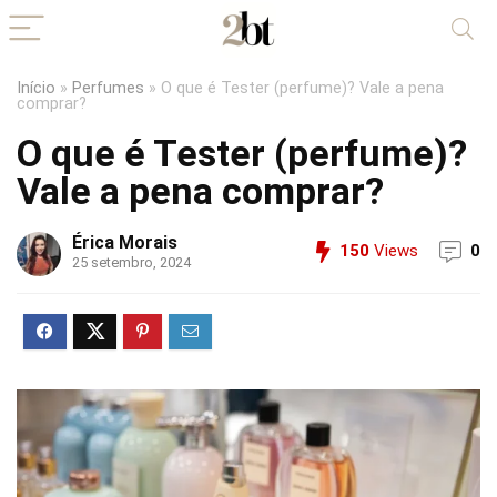
Início
»
Perfumes
»
O que é Tester (perfume)? Vale a pena
comprar?
O que é Tester (perfume)?
Vale a pena comprar?
Érica Morais
150
Views
0
25 setembro, 2024